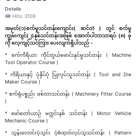
Details
Hits: 3109
အမှတ်(၁)စက်မှုသင်တန်းကျောင်း( ဆင်တဲ ) တွင် စက်မှု
ကျွမ်းကျင်(၂)နှစ်သင်တန်းအဖြစ် အောက်ပါဘာသာရပ် (၈) ခု
ကို လေ့ကျင့်သင်ကြား ပေးလျက်ရှိပါသည် -
* စက်ကိရိယာ ကိုင်တွယ်မောင်းနှင်မှုသင်တန်း ( Machine
Tool Operator Course )
* ကိရိယာနှင့် ပုံနှိပ်ပုံ ပြုလုပ်သူသင်တန်း ( Tool and Die
Maker Course )
* စက်ရုံပစ္စည်း ဖစ်တာသင်တန်း ( Machinery Fitter Course
)
* မော်တော်ယာဉ် မက္ကင်းနစ် သင်တန်း ( Motor Vehicle
Mechanic Course )
* သွန်းလောင်းပုံသွင်း ပုံစံထုတ်လုပ်သူသင်တန်း ( Pattern