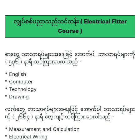
လျှပ်စစ်ပညာသည်သင်တန်း ( Electrical Fitter
Course )
စာတွေ့ ဘာသာရပ်များအနေဖြင့် အောက်ပါ ဘာသာရပ်များကို
( ၅၃၆ ) နာရီ သင်ကြားပေးပါသည် -
* English
* Computer
* Technology
* Drawing
လက်တွေ့ ဘာသာရပ်များအနေဖြင့် အောက်ပါ ဘာသာရပ်များ
ကို ( ၂၆၆၄ ) နာရီ လေ့ကျင့် သင်ကြား ပေးပါသည် -
* Measurement and Calculation
* Electrical Wiring