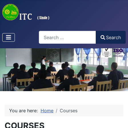
Search
Search
Type 2 or more characters for results.
You are here:
Home
Courses
COURSES